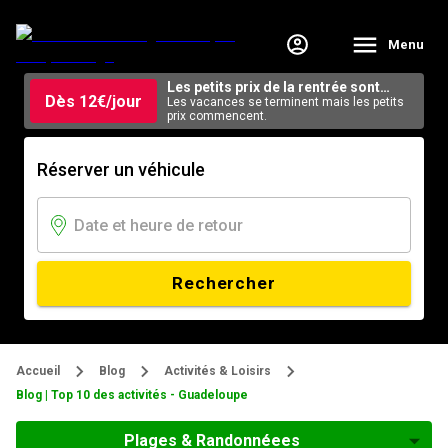
Menu
Les petits prix de la rentrée sont
Dès 12€/jour
arrivés.
Les vacances se terminent mais les petits
prix commencent.
Réserver un véhicule
Rechercher
Accueil
Blog
Activités & Loisirs
Blog | Top 10 des activités - Guadeloupe
Plages & Randonnéees