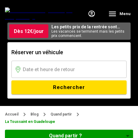
Menu
Les petits prix de la rentrée sont
Dès 12€/jour
arrivés.
Les vacances se terminent mais les petits
prix commencent.
Réserver un véhicule
Rechercher
Accueil
Blog
Quand partir
La Toussaint en Guadeloupe
Quand partir ?