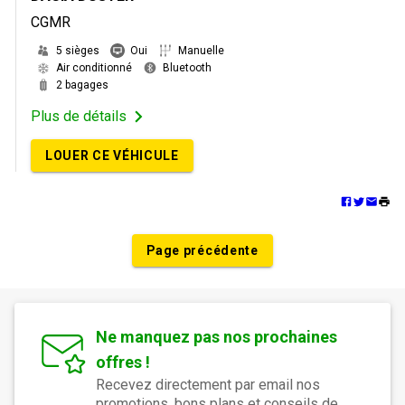
CGMR
5 sièges
Oui
Manuelle
Air conditionné
Bluetooth
2 bagages
Plus de détails
LOUER CE VÉHICULE
Page précédente
Ne manquez pas nos prochaines
offres !
Recevez directement par email nos
promotions, bons plans et conseils de