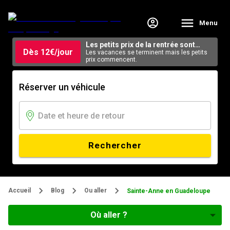
Menu
Les petits prix de la rentrée sont
Dès 12€/jour
arrivés.
Les vacances se terminent mais les petits
prix commencent.
Réserver un véhicule
Rechercher
Accueil
Blog
Ou aller
Sainte-Anne en Guadeloupe
Où aller ?