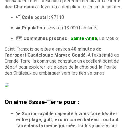
connaissent bien : beaucoup préfèrent découvrir la
Pointe
des Châteaux
au lever du soleil plutôt qu'en fin de journée.
📮
Code postal :
97118
👥
Population :
environ 13 000 habitants
🗺️
Communes proches :
Sainte-Anne
, Le Moule
Saint-François se situe à environ
40 minutes de
l'aéroport Guadeloupe Maryse Condé
. À l'extrémité de
Grande-Terre, la commune constitue un excellent point de
départ pour explorer les plages de la côte sud, la Pointe
des Châteaux ou embarquer vers les îles voisines.
On aime Basse-Terre pour :
💚
Son incroyable capacité à vous faire hésiter
entre plage, golf, excursion en bateau… ou tout
faire dans la même journée.
Ici, les journées ont