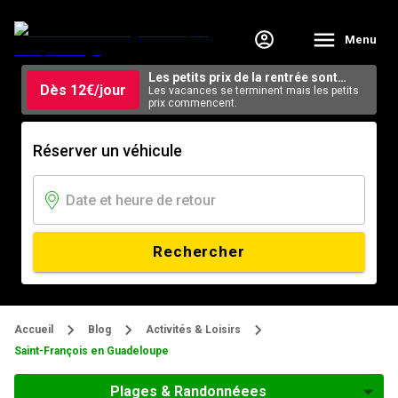
Menu
Les petits prix de la rentrée sont
Dès 12€/jour
arrivés.
Les vacances se terminent mais les petits
prix commencent.
Réserver un véhicule
Rechercher
Accueil
Blog
Activités & Loisirs
Saint-François en Guadeloupe
Plages & Randonnéees