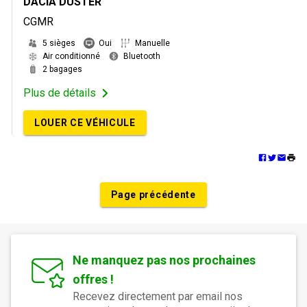
DACIA DUSTER
CGMR
5 sièges
Oui
Manuelle
Air conditionné
Bluetooth
2 bagages
Plus de détails
LOUER CE VÉHICULE
Page précédente
Ne manquez pas nos prochaines
offres !
Recevez directement par email nos