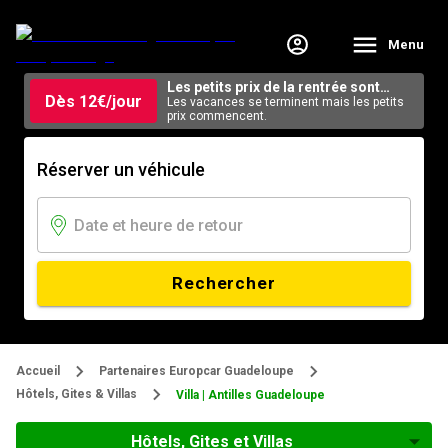
Menu
Les petits prix de la rentrée sont
Dès 12€/jour
arrivés.
Les vacances se terminent mais les petits
prix commencent.
Réserver un véhicule
Rechercher
Accueil
Partenaires Europcar Guadeloupe
Hôtels, Gites & Villas
Villa | Antilles Guadeloupe
Hôtels, Gites et Villas