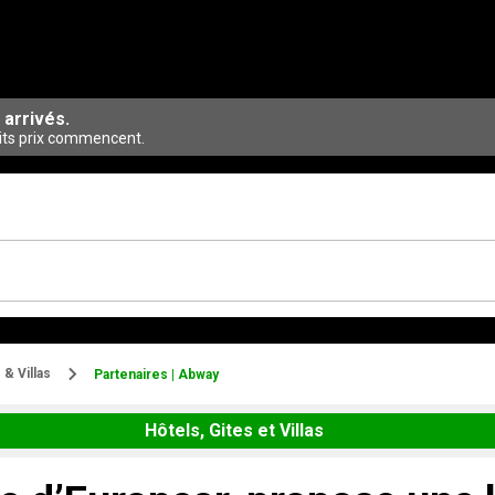
 arrivés.
its prix commencent.
 & Villas
Partenaires | Abway
Hôtels, Gites et Villas