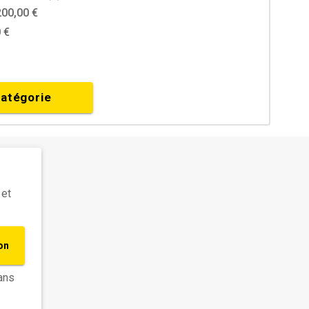
200,00 €
 €
catégorie
 et
on
ans