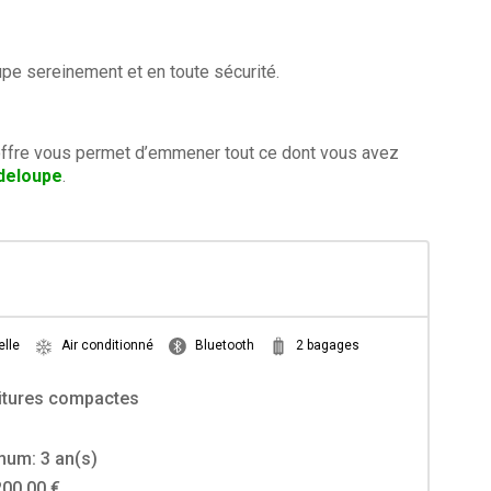
upe sereinement et en toute sécurité.
coffre vous permet d’emmener tout ce dont vous avez
deloupe
.
lle
Air conditionné
Bluetooth
2 bagages
itures compactes
mum: 3 an(s)
200,00 €