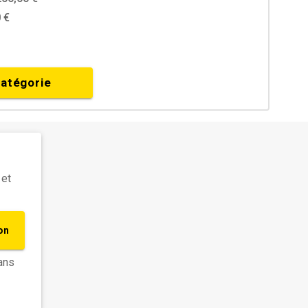
 €
catégorie
 et
on
ans