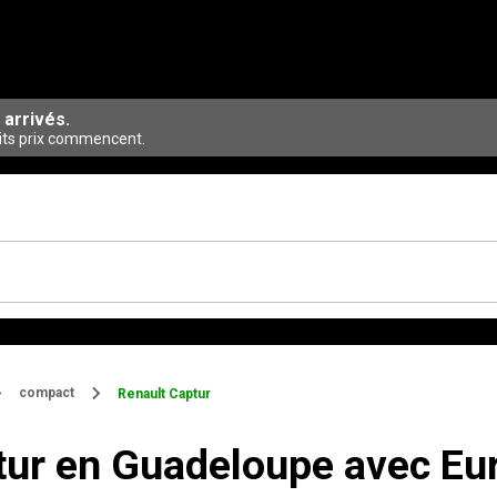
 arrivés.
its prix commencent.
compact
Renault Captur
tur en Guadeloupe avec Eu