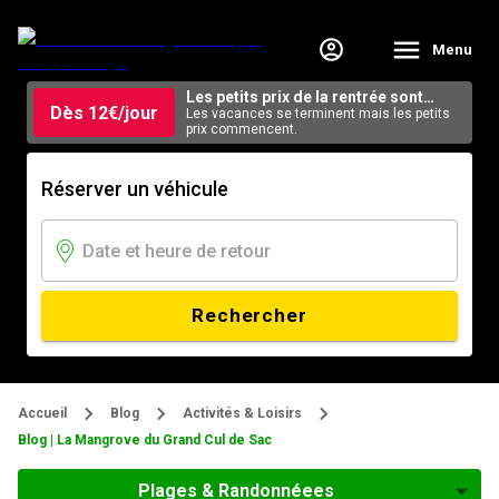
Menu
Les petits prix de la rentrée sont
Dès 12€/jour
arrivés.
Les vacances se terminent mais les petits
prix commencent.
Réserver un véhicule
Rechercher
Accueil
Blog
Activités & Loisirs
Blog | La Mangrove du Grand Cul de Sac
Plages & Randonnéees