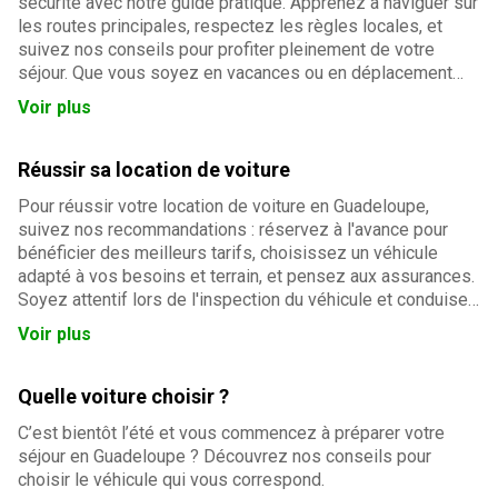
sécurité avec notre guide pratique. Apprenez à naviguer sur
les routes principales, respectez les règles locales, et
suivez nos conseils pour profiter pleinement de votre
séjour. Que vous soyez en vacances ou en déplacement
professionnel, optimisez vos trajets en voiture et explorez
Voir plus
les paysages époustouflants de l'île à votre rythme.
Réussir sa location de voiture
Pour réussir votre location de voiture en Guadeloupe,
suivez nos recommandations : réservez à l'avance pour
bénéficier des meilleurs tarifs, choisissez un véhicule
adapté à vos besoins et terrain, et pensez aux assurances.
Soyez attentif lors de l'inspection du véhicule et conduisez
prudemment sur les routes parfois sinueuses. Enfin,
Voir plus
nettoyez la voiture et faites le plein avant restitution pour
éviter les frais supplémentaires.
Quelle voiture choisir ?
C’est bientôt l’été et vous commencez à préparer votre
séjour en Guadeloupe ? Découvrez nos conseils pour
choisir le véhicule qui vous correspond.