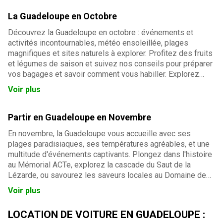
inoubliable vous attend !
La Guadeloupe en Octobre
Découvrez la Guadeloupe en octobre : événements et
activités incontournables, météo ensoleillée, plages
magnifiques et sites naturels à explorer. Profitez des fruits
et légumes de saison et suivez nos conseils pour préparer
vos bagages et savoir comment vous habiller. Explorez
des lieux emblématiques comme la Soufrière, les Chutes
Voir plus
du Carbet et la Réserve Cousteau. Planifiez votre séjour
sous le soleil des Caraïbes !
Partir en Guadeloupe en Novembre
En novembre, la Guadeloupe vous accueille avec ses
plages paradisiaques, ses températures agréables, et une
multitude d'événements captivants. Plongez dans l'histoire
au Mémorial ACTe, explorez la cascade du Saut de la
Lézarde, ou savourez les saveurs locales au Domaine de
Séverin. Ne manquez pas le Guadeloupe Tango Festival et
Voir plus
la Fête de la Science. Parfaite pour la baignade, la mer
reste chaude à 27°C. Venez vivre une expérience
LOCATION DE VOITURE EN GUADELOUPE :
inoubliable !