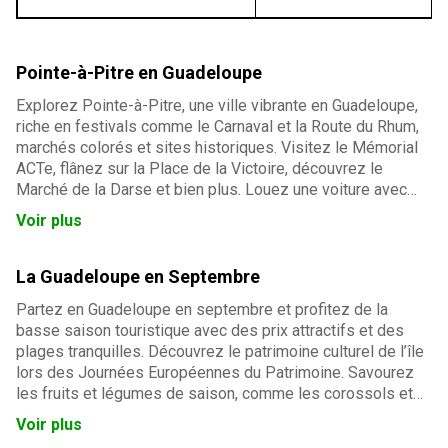
Pointe-à-Pitre en Guadeloupe
Explorez Pointe-à-Pitre, une ville vibrante en Guadeloupe,
riche en festivals comme le Carnaval et la Route du Rhum,
marchés colorés et sites historiques. Visitez le Mémorial
ACTe, flânez sur la Place de la Victoire, découvrez le
Marché de la Darse et bien plus. Louez une voiture avec
Europcar pour une découverte sans contrainte. Nos
Voir plus
agences, situées à l'aéroport et en ville, sont à votre
service.
La Guadeloupe en Septembre
Partez en Guadeloupe en septembre et profitez de la
basse saison touristique avec des prix attractifs et des
plages tranquilles. Découvrez le patrimoine culturel de l’île
lors des Journées Européennes du Patrimoine. Savourez
les fruits et légumes de saison, comme les corossols et
les mangues, tout en profitant d'un climat agréable avec
Voir plus
des températures autour de 28°C. Une expérience