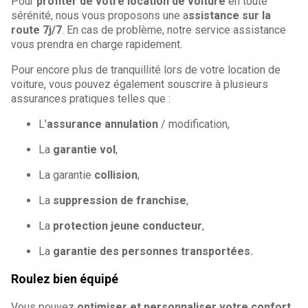
Pour
profiter de votre location de voiture
en toute
sérénité, nous vous proposons une a
ssistance sur la
route 7j/7
. En cas de problème, notre service assistance
vous prendra en charge rapidement.
Pour encore plus de tranquillité lors de votre location de
voiture, vous pouvez également souscrire à plusieurs
assurances pratiques telles que :
L'
assurance annulation
/ modification,
La
garantie vol
,
La garantie
collision
,
La
suppression de franchise
,
La
protection jeune conducteur
,
La
garantie des personnes transportées.
Roulez bien équipé
Vous pouvez
optimiser et personnaliser votre confort